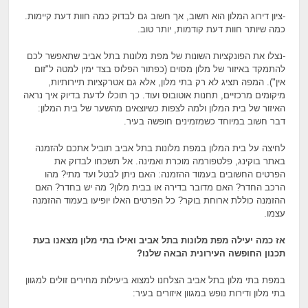
-ציון דירוג המלון הוא חשוב, אך חשוב גם לבדוק כמה חוות דעת קיימות.
כמה שיותר חוות דעת קודמות, יותר טוב.
-נצלו את הפונקציות השונות של מפת מלונות בתל אביב שתאפשר לכם
להתמקד באיזור של מלון מסוים (כפתור הפלוס בצד ימין למטה ל"זום
אין"). המפה תציג לא רק בתי מלון, אלא גם אטרקציות תיירותיות,
מיקומים מרכזיים, תחנות אוטובוס ועוד. כך תוכלו לדעת בדיוק איך נראה
האיזור של בית המלון ולמה לצפות כשיוצאים מהשער של בית המלון:
דבר חשוב במיוחד כשמזמינים חופשה בעיר.
לחיצה על בית המלון במפת מלונות בתל אביב תוביל אתכם להזמנה
באתר בוקינג, פלטפורמה מוכרת ואמינה. אל תשכחו לבדוק את
הפרטים החשובים בעמוד ההזמנה: האם ניתן לבטל ועד מתי? מהו
הרכב החדר? האם מדובר בדירה או בבית מלון? מה יש בחדר? האם
ההזמנה כוללת ארוחת בוקר? כל הפרטים האלו יופיעו בעמוד ההזמנה
עצמו.
אז כמה יעילה מפת מלונות בתל אביב ואילו בתי מלון מצאנו בעת
תכנון החופשה העירונית הבאה שלנו?
במפת בתי מלון בתל אביב הצלחנו למצוא ביעילות מחירים זולים למגוון
בתי מלון ודירות נופש במגוון איזורים בעיר: