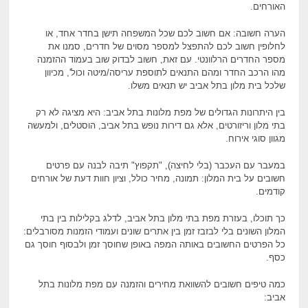
האורחים.
הערה חשובה: אם חשוב לכם שכל המשפחה תישן בחדר אחד, או
לחלופין חשוב לכם להתפצל למספר מסוים של חדרים, סמנו את
מספר החדרים הרלוונטי. עם זאת, חשוב לבדוק שוב בעמוד ההזמנה
מהו הרכב החדר ומהם התנאים לתוספת עריסה/מיטה וכול', מכיוון
שלכל בית מלון בתל אביב יש תנאים משלו.
בין היתרונות הגדולים של מפת מלונות בתל אביב: היא מציגה לא רק
בתי מלון וריזורטים, אלא גם דירות נופש בתל אביב, הוסטלים, ולמעשה
מגוון סוגי אירוח.
במעבר עם העכבר (בלי לחיצה), "תקפוץ" תיבה לבנה עם פרטים
חשובים על בית המלון: תמונה, מחיר כולל, וציון חוות דעת של אורחים
קודמים.
כך תוכלו, בעזרת מפת בתי מלון בתל אביב, לדלג בקלילות בין בתי
המלון השונים בלי לבזבז זמן בין אתרים שונים ועמודי הזמנות מסורבלים:
כל הפרטים החשובים באותה המפה באופן שחוסך זמן ולבסוף חוסך גם
כסף.
כמה טיפים חשובים להשוואת מחירים והזמנה עם מפת מלונות בתל
אביב: