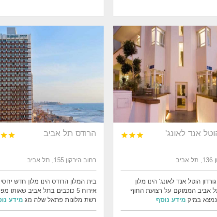
הוטל אנד לאונג’
הרודס תל אביב





ביב
רחוב הירקון 155, תל אביב
ורדון הוטל אנד לאונג’ הינו מלון
בית המלון הרודס הינו מלון חדש יחס
ל אביב הממוקם על רצועת החוף
אירוח 5 כוכבים בתל אביב שאותו מפ
נמצא במיק
מידע נוסף
רשת מלונות פתאל שלה מג
מידע נו