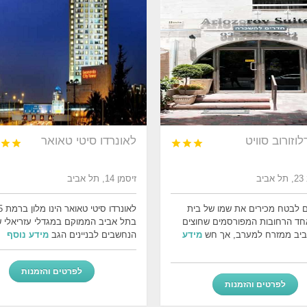
לוזורוב סוויט
לאונרדו סיטי טאואר





יב
זיסמן 14, תל אביב
 לבטח מכירים את שמו של בית
חד הרחובות המפורסמים שחוצים
בתל אביב הממוקם במגדלי עזריאלי 
ביב ממזרח למערב, אך חש
מידע
הנחשבים לבניינים הגב
מידע נוסף
לפרטים והזמנות
לפרטים והזמנות