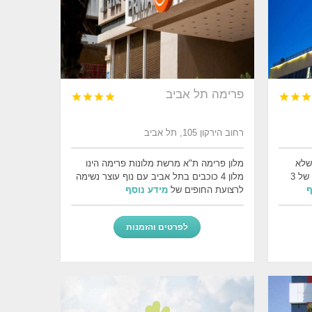
פרימה תל אביב







רחוב הירקון 105, תל אביב
שלא
מלון פרימה ת"א מרשת מלונות פרימה הינו
כולנו מחבבים, הינו מלון ברמת אירוח של 3
מלון 4 כוכבים בתל אביב עם נוף עוצר נשימה
ף
לרצועת החופים של
מידע נוסף
לפרטים והזמנות