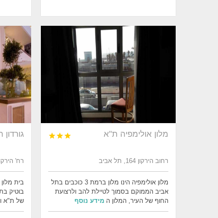
מלון אולימפיה ת"א
גורדון 



רחוב הירקון 164, תל אביב
רח' הירקון 136, תל א
מלון אולימפיה הינו מלון ברמת 3 כוכבים בתל
בית מלון ג
אביב הממוקם בסמוך לטיילת להב ולרצועת
בוטיק בת
החוף של העיר, המלון ה
מידע נוסף
של ת"א ו