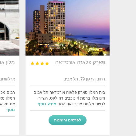
פארק פלאזה אורכידאה
מלון אר




רחוב הירקון 79, תל אביב
ארלוזורוב 23, תל אב
בית המלון פארק פלאזה אורכידאה תל אביב
רבים מכם
הינו מלון ברמת 4 כוכבים דה לקס, השייך
המלון מא
לרשת מלונות אורכידאה המח
מידע נוסף
את תל א
נוסף
לפרטים והזמנות