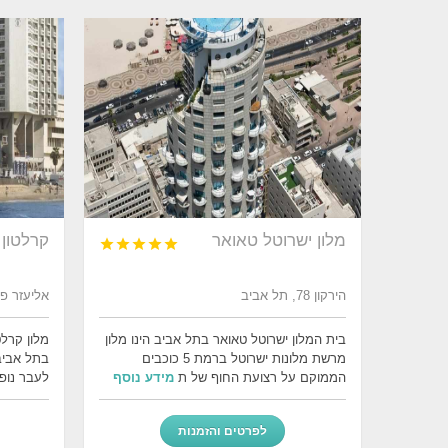
מלון ישרוטל טאואר
קרלטון 





הירקון 78, תל אביב
אליעזר פרי 10, תל
בית המלון ישרוטל טאואר בתל אביב הינו מלון
מרשת מלונות ישרוטל ברמת 5 כוכבים
בתל אביב
הממוקם על רצועת החוף של ת
מידע נוסף
לעבר נופ
לפרטים והזמנות