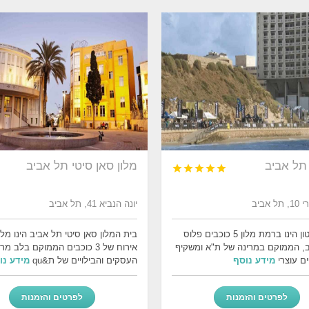
תל אביב
מלון סאן סיטי תל אביב





 אביב
יונה הנביא 41, תל אביב
מלון קרלטון הינו ברמת מלון 5 כוכבים פלוס
בית המלון סאן סיטי תל אביב הינו מל
, הממוקם במרינה של ת"א ומשקיף
אירוח של 3 כוכבים הממוקם בלב מר
ים עוצרי
מידע נוסף
העסקים והבילויים של ת&qu
מידע נו
לפרטים והזמנות
לפרטים והזמנות