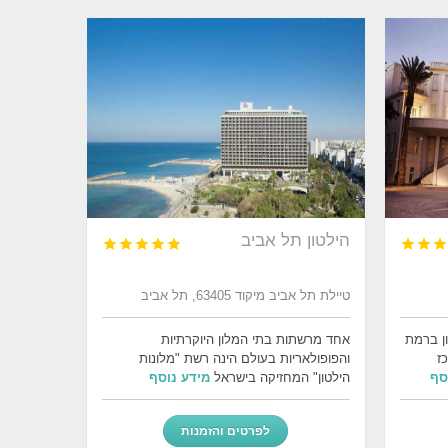
הילטון תל אביב








טיילת תל אביב מיקוד 63405, תל אביב
ון ברמת
אחד מרשתות בתי המלון היוקרתיות
כז
והפופולאריות בעולם הינה רשת "מלונות
סף
הילטון" המחזיקה בישראל
מידע נוסף
לפרטים והזמנות