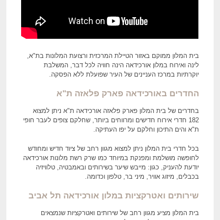
בית המלון ממוקם באזור הטיילת המרכזית ורצועת המלונות בת"א,
לינה ואירוח במלון אורכידאה הינה חוויה לכל דבר, המשלבת
יוקרתיות במרכז העניינים של העיר שפועלת ללא הפסקה.
החדרים באורכידאה פארק פלאזה ת"א
בחדרים של בית המלון פארק פלאזה אורכידאה ת"א ניתן למצוא
182 חדרי אירוח חדישים ומרווחים ביותר, שחלקם צופים לעבר חופי
ת"א והים התיכון וחלקם על יפו העתיקה.
בכל חדרי בית המלון ניתן למצוא מגוון רחב של ציוד חדיש ומחודש
לחופשה מושלמת ומפנקת במיוחד כמו שרק רשת מלונות אורכידאה
יודעת להעניק, כגון: מייבש שיער בשירותים ובאמבטיה, טלוויזיה
בכבלים, מיזוג אוויר, מיני בר, טלפון וכדומה.
שירותים ואטרקציות במלון אורכידאה תל אביב
בית המלון מציע מגוון רחב של שירותים ואטרקציות שנמצאים