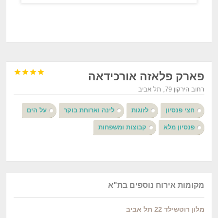




פארק פלאזה אורכידאה
רחוב הירקון 79, תל אביב
חצי פנסיון
לזוגות
לינה וארוחת בוקר
על הים
פנסיון מלא
קבוצות ומשפחות
מקומות אירוח נוספים בת"א
מלון רוטשילד 22 תל אביב