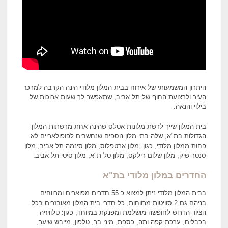
היתרון המשמעותי של אירוח בבית המלון מלודי הינה הקרבה למרכז
העיר ולרצועת החוף של תל אביב, שתאפשר לך שעות ארוכות של
בילוי והנאה.
בית המלון שייך לרשת מלונות אטלס שהינה אחת מרשתות המלון
הגדולות בת"א, שלה בתי מלון נוספים שנחשבים לפופולאריים לא
פחות ממלון מלודי, כגון: מלון ארטפלוס, מלון סינמה תל אביב, מלון
סנטר שיק, מלון שלום רילקס, מלון טל ת"א, מלון סיטי תל אביב.
החדרים
במלון מלודי בת"א
בבית המלון מלודי ניתן למצוא כ 55 חדרים מפוארים ומרווחים
בניהם גם 2 סוויטות מרווחות, כל חדרי בית המלון מאובזרים בכל
הציוד הדרוש לחופשה מושלמת ומפנקת במיוחד, כגון: טלוויזיה
בכבלים, ערכת קפה ותה, כספת, מיני בר, טלפון, מייבש שיער,