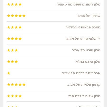
מלון רימונים אופטימה טאואר




שרתון תל אביב





פארק פלאזה אורכידאה




רויאלטי סוויט תל אביב




מלון פורט תל אביב



מלון סי נט בת"א



אכסניית אברהם תל אביב

קראון פלאזה תל אביב





מלון שלום רילקס ת"א



