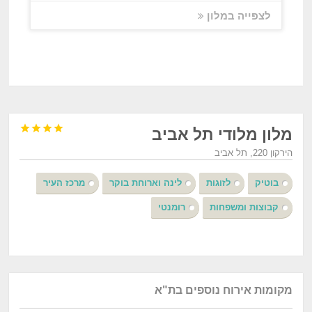
לצפייה במלון




מלון מלודי תל אביב
הירקון 220, תל אביב
בוטיק
לזוגות
לינה וארוחת בוקר
מרכז העיר
קבוצות ומשפחות
רומנטי
מקומות אירוח נוספים בת"א