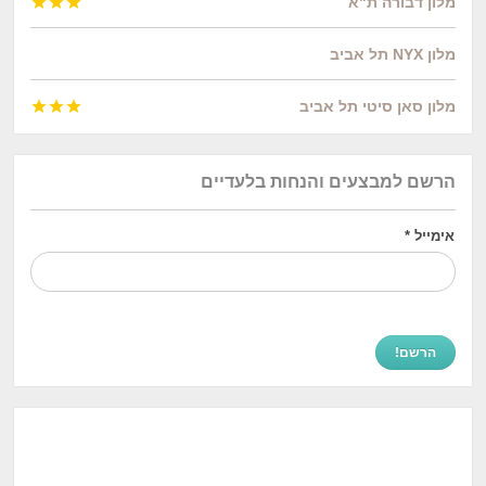
מלון דבורה ת"א



מלון NYX תל אביב
מלון סאן סיטי תל אביב



הרשם למבצעים והנחות בלעדיים
אימייל
*