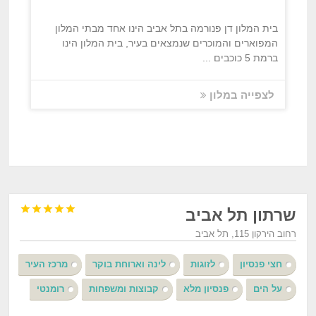
בית המלון דן פנורמה בתל אביב הינו אחד מבתי המלון
המפוארים והמוכרים שנמצאים בעיר, בית המלון הינו
ברמת 5 כוכבים ...
לצפייה במלון





שרתון תל אביב
רחוב הירקון 115, תל אביב
חצי פנסיון
לזוגות
לינה וארוחת בוקר
מרכז העיר
על הים
פנסיון מלא
קבוצות ומשפחות
רומנטי