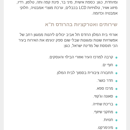
ומיוחדת, כגון: כספת אישית, מיני בר, פינת קפה ותה, טלפון, רדיו,
מיזוג אוויר, טלוויזיות LCD בכבלים, ערכת מוצרי אמבטיה, חלוקי
אמבטיה וכדומה.
שירותים ואטרקציות
בהרודס ת"א
אורחי בית המלון הרודס תל אביב יכולים ליהנות ממגוון רחב של
אפשרויות שונות ומגוונות שבלי שום ספק ינעימו את האירוח בעיר
הכי תוססת של מדינת ישראל, כגון:
קרבה למרכז העיר ואזורי הבילוי והעסקים.
חוף ים.
תחבורה ציבורית בסמוך לבית המלון.
חדר כושר.
מרכז ספא.
סאונה וג'קוזי.
בריכת שחייה.
מתקני שיזוף.
חנויות.
מינימרקט.