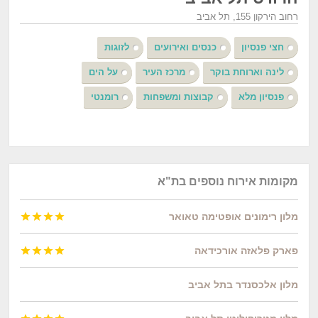
רחוב הירקון 155, תל אביב
חצי פנסיון
כנסים ואירועים
לזוגות
לינה וארוחת בוקר
מרכז העיר
על הים
פנסיון מלא
קבוצות ומשפחות
רומנטי
מקומות אירוח נוספים בת"א
מלון רימונים אופטימה טאואר




פארק פלאזה אורכידאה




מלון אלכסנדר בתל אביב