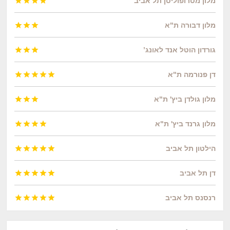
מלון מטרופוליטן תל אביב




מלון דבורה ת"א



גורדון הוטל אנד לאונג’



דן פנורמה ת"א





מלון גולדן ביץ' ת"א



מלון גרנד ביץ' ת"א




הילטון תל אביב





דן תל אביב





רנסנס תל אביב




