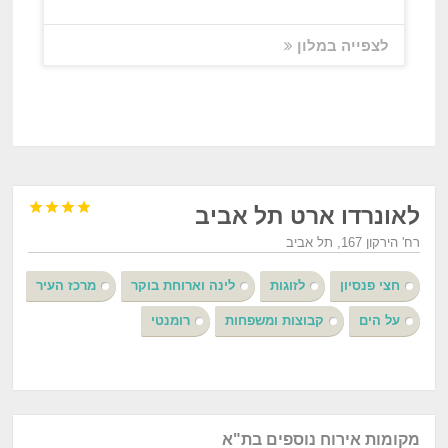
לצפייה במלון




לאונרדו ארט תל אביב
רח' הירקון 167, תל אביב
חצי פנסיון
לזוגות
לינה וארוחת בוקר
מרכז העיר
על הים
קבוצות ומשפחות
רומנטי
מקומות אירוח נוספים בת"א