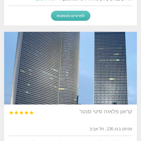
לפרטים והזמנות
קראון פלאזה סיטי סנטר





מנחם בגין 136, תל אביב