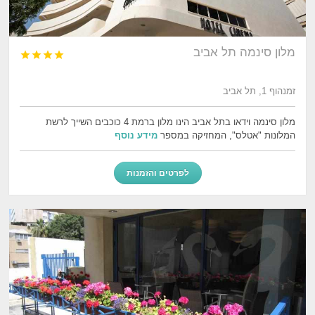
מלון סינמה תל אביב




זמנהוף 1, תל אביב
מלון סינמה וידאו בתל אביב הינו מלון ברמת 4 כוכבים השייך לרשת
המלונות "אטלס", המחזיקה במספר
מידע נוסף
לפרטים והזמנות