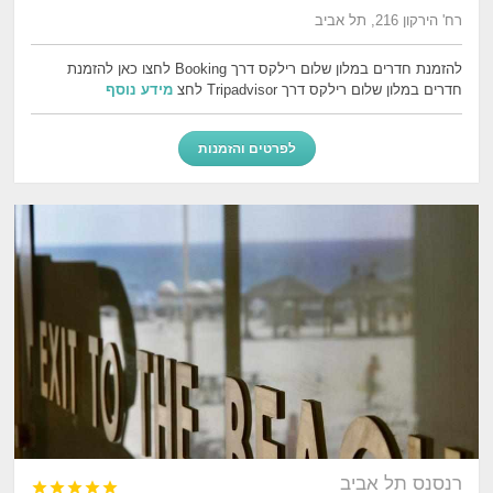
רח' הירקון 216, תל אביב
להזמנת חדרים במלון שלום רילקס דרך Booking לחצו כאן להזמנת
חדרים במלון שלום רילקס דרך Tripadvisor לחצ
מידע נוסף
לפרטים והזמנות
רנסנס תל אביב




